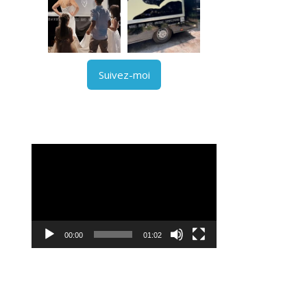
Suivez-moi
Lecteur
vidéo
00:00
01:02