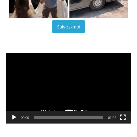
Suivez-moi
Lecteur
vidéo
00:00
01:02