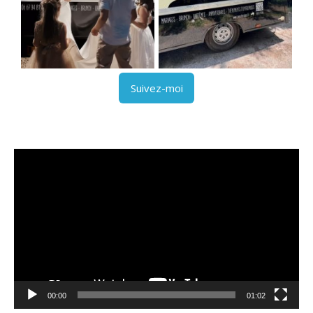
Suivez-moi
Lecteur
vidéo
00:00
01:02