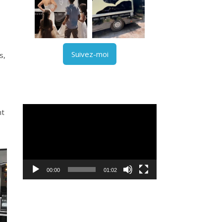
Suivez-moi
s,
Lecteur
nt
vidéo
00:00
01:02