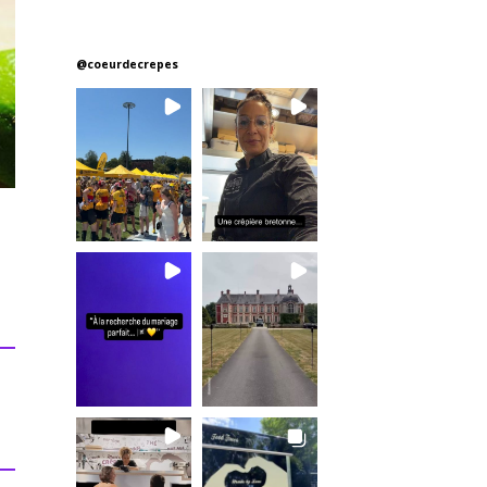
@
coeurdecrepes