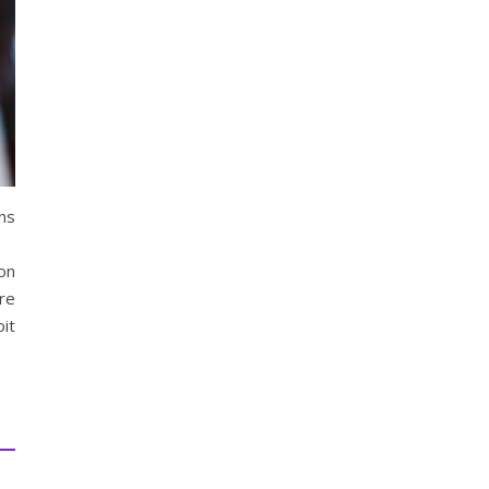
ns
on
re
it