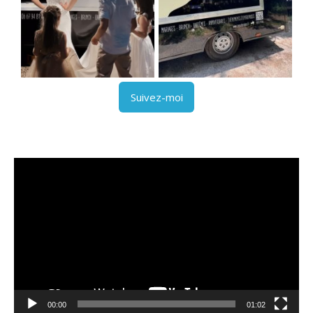
Suivez-moi
Lecteur
vidéo
00:00
01:02