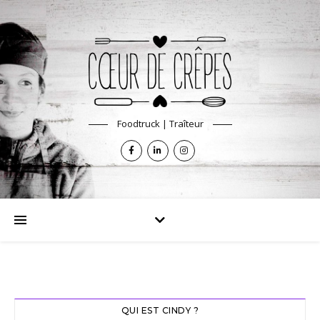
Foodtruck | Traîteur
QUI EST CINDY ?